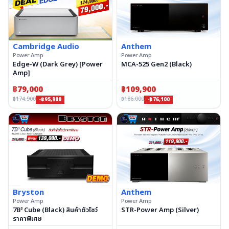
Cambridge Audio
Anthem
Power Amp
Power Amp
Edge-W (Dark Grey) [Power
MCA-525 Gen2 (Black)
Amp]
฿
79,000
฿
109,900
฿
174,900
฿
186,000
-฿95,900
-฿76,100
Bryston
Anthem
Power Amp
Power Amp
7B³ Cube (Black) สินค้าตัวโชว์
STR-Power Amp (Silver)
ราคาพิเศษ