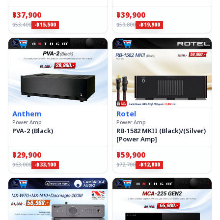
฿
37,900
฿
39,900
฿
53,400
฿
59,800
-฿15,500
-฿19,900
Anthem
Rotel
Power Amp
Power Amp
PVA-2 (Black)
RB-1582 MKII (Black)/(Silver)
[Power Amp]
฿
29,900
฿
59,900
฿
63,000
฿
72,700
-฿33,100
-฿12,800