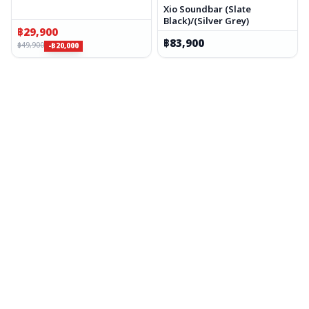
Xio Soundbar (Slate
Black)/(Silver Grey)
฿
29,900
฿
83,900
฿
49,900
-฿20,000